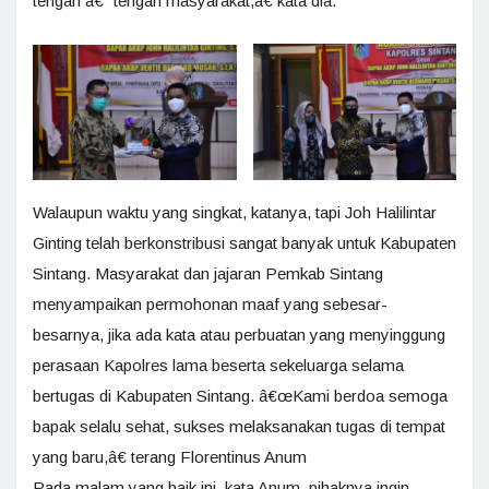
tengah â€“ tengah masyarakat,â€ kata dia.
Walaupun waktu yang singkat, katanya, tapi Joh Halilintar
Ginting telah berkonstribusi sangat banyak untuk Kabupaten
Sintang. Masyarakat dan jajaran Pemkab Sintang
menyampaikan permohonan maaf yang sebesar-
besarnya, jika ada kata atau perbuatan yang menyinggung
perasaan Kapolres lama beserta sekeluarga selama
bertugas di Kabupaten Sintang. â€œKami berdoa semoga
bapak selalu sehat, sukses melaksanakan tugas di tempat
yang baru,â€ terang Florentinus Anum
Pada malam yang baik ini, kata Anum, pihaknya ingin