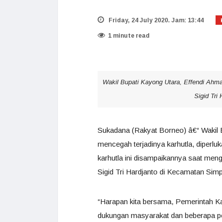
Friday, 24 July 2020. Jam: 13:44
1 minute read
Wakil Bupati Kayong Utara, Effendi Ahm
Sigid Tri
Sukadana (Rakyat Borneo) â€“ Wakil 
mencegah terjadinya karhutla, diperl
karhutla ini disampaikannya saat men
Sigid Tri Hardjanto di Kecamatan Simpa
“Harapan kita bersama, Pemerintah K
dukungan masyarakat dan beberapa p