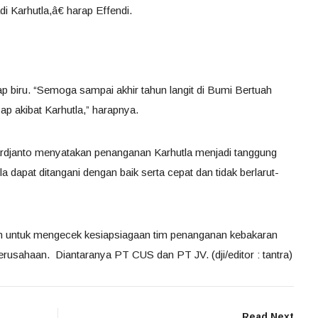
di Karhutla,â€ harap Effendi.
tap biru. “Semoga sampai akhir tahun langit di Bumi Bertuah
ap akibat Karhutla,” harapnya.
 Hardjanto menyatakan penanganan Karhutla menjadi tanggung
 dapat ditangani dengan baik serta cepat dan tidak berlarut-
kan untuk mengecek kesiapsiagaan tim penanganan kebakaran
erusahaan. Diantaranya PT CUS dan PT JV. (dji/editor : tantra)
Read Next