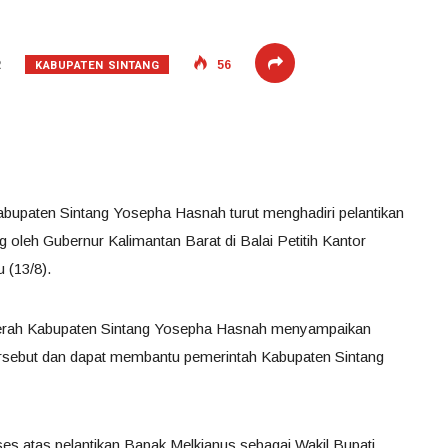
KABUPATEN SINTANG
2
56
Kabupaten Sintang Yosepha Hasnah turut menghadiri pelantikan
g oleh Gubernur Kalimantan Barat di Balai Petitih Kantor
 (13/8).
Daerah Kabupaten Sintang Yosepha Hasnah menyampaikan
tersebut dan dapat membantu pemerintah Kabupaten Sintang
s atas pelantikan Bapak Melkianus sebagai Wakil Bupati