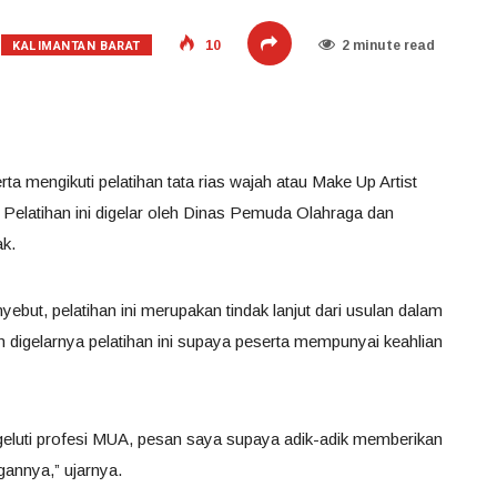
KALIMANTAN BARAT
10
2 minute read
a mengikuti pelatihan tata rias wajah atau Make Up Artist
 Pelatihan ini digelar oleh Dinas Pemuda Olahraga dan
ak.
ebut, pelatihan ini merupakan tindak lanjut dari usulan dalam
 digelarnya pelatihan ini supaya peserta mempunyai keahlian
geluti profesi MUA, pesan saya supaya adik-adik memberikan
gannya,” ujarnya.