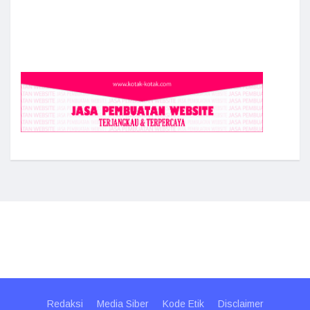
Redaksi
Media Siber
Kode Etik
Disclaimer