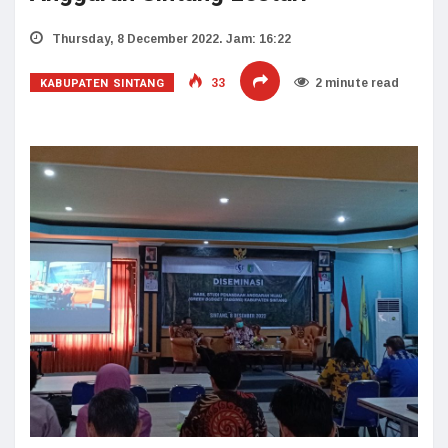
Thursday, 8 December 2022. Jam: 16:22
KABUPATEN SINTANG
33
2 minute read