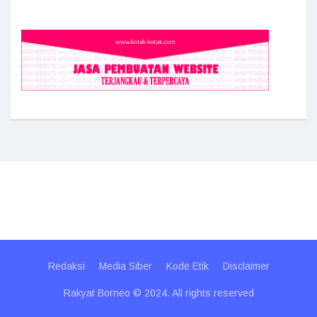
Redaksi
Media Siber
Kode Etik
Disclaimer
Rakyat Borneo © 2024. All rights reserved