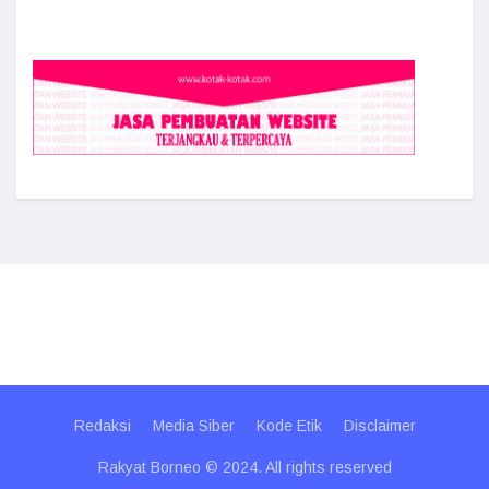
Redaksi
Media Siber
Kode Etik
Disclaimer
Rakyat Borneo © 2024. All rights reserved