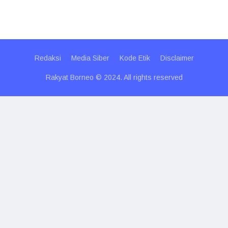
Redaksi
Media Siber
Kode Etik
Disclaimer
Rakyat Borneo © 2024. All rights reserved