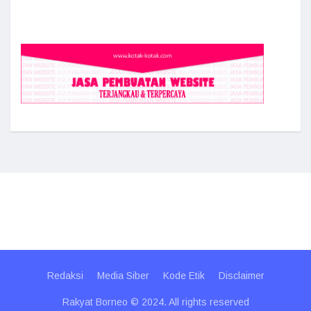
Redaksi
Media Siber
Kode Etik
Disclaimer
Rakyat Borneo © 2024. All rights reserved