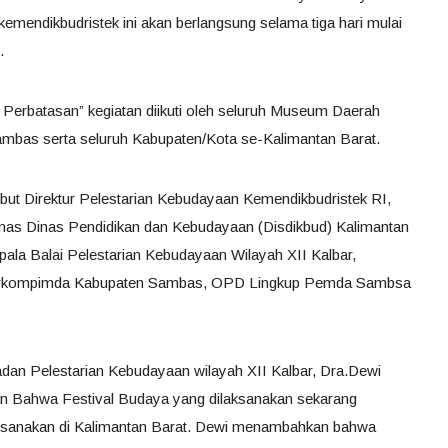
emendikbudristek ini akan berlangsung selama tiga hari mulai
.
erbatasan” kegiatan diikuti oleh seluruh Museum Daerah
Sambas serta seluruh Kabupaten/Kota se-Kalimantan Barat.
but Direktur Pelestarian Kebudayaan Kemendikbudristek RI,
inas Dinas Pendidikan dan Kebudayaan (Disdikbud) Kalimantan
epala Balai Pelestarian Kebudayaan Wilayah XII Kalbar,
orkompimda Kabupaten Sambas, OPD Lingkup Pemda Sambsa
Badan Pelestarian Kebudayaan wilayah XII Kalbar, Dra.Dewi
Bahwa Festival Budaya yang dilaksanakan sekarang
aksanakan di Kalimantan Barat. Dewi menambahkan bahwa