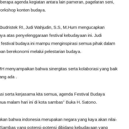
beberapa agenda kegiatan antara lain pameran, pagelaran seni,
 workshop konten budaya.
kbudristek RI, Judi Wahjudin, S.S, M.Hum mengucapkan
inya atas penyelenggaraan festival kebudayaan ini. Judi
 festival budaya ini mampu menginspirasi semua pihak dalam
pan berekonomi melalui pelestarian budaya.
MH menyampaikan bahwa sinergitas serta kolaborasi yang baik
ang ada .
asi serta kerjasama kita semua, agenda Festival Budaya
ua malam hari ini di kota sambas” Buka H. Satono.
an bahwa indonesia merupakan negara yang kaya akan nilai-
 Sambas yang potensi-potensi dibidang kebudayaan yang