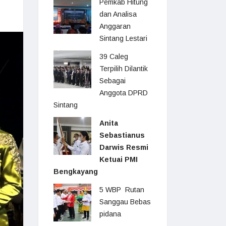
Pemkab Hitung
dan Analisa
Anggaran
Sintang Lestari
39 Caleg
Terpilih Dilantik
Sebagai
Anggota DPRD
Sintang
Anita
Sebastianus
Darwis Resmi
Ketuai PMI
Bengkayang
5 WBP Rutan
Sanggau Bebas
pidana