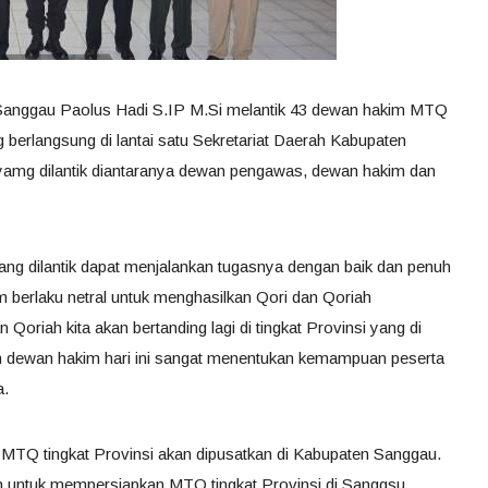
 Sanggau Paolus Hadi S.IP M.Si melantik 43 dewan hakim MTQ
berlangsung di lantai satu Sekretariat Daerah Kabupaten
yamg dilantik diantaranya dewan pengawas, dewan hakim dan
ng dilantik dapat menjalankan tugasnya dengan baik dan penuh
 berlaku netral untuk menghasilkan Qori dan Qoriah
n Qoriah kita akan bertanding lagi di tingkat Provinsi yang di
ian dewan hakim hari ini sangat menentukan kemampuan peserta
a.
MTQ tingkat Provinsi akan dipusatkan di Kabupaten Sanggau.
un untuk mempersiapkan MTQ tingkat Provinsi di Sanggsu.