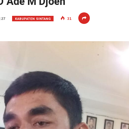
D Ade M Djoen
KABUPATEN SINTANG
:27
31