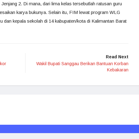
njang 2. Di mana, dari lima kelas tersebutlah ratusan guru
elesaikan karya bukunya. Selain itu, FIM lewat program WLG
u dan kepala sekolah di 14 kabupaten/kota di Kalimantan Barat
Read Next
kor
Wakil Bupati Sanggau Berikan Bantuan Korban
Kebakaran
Redaksi
Media Siber
Kode Etik
Disclaimer