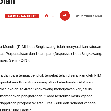
olah
KALIMANTAN BARAT
55
2 minute read
a Menulis (FIM) Kota Singkawang, telah menyerahkan ratusan
inas Perpustakaan dan Kearsipan (Dispussip) Kota Singkawang.
pan, Senin (24/1).
a dari para tenaga pendidik tersebut telah diserahkan oleh FIM
erpustakaan Kota Singkawang. Atas keberhasilan FIM yang
la Sekolah se-Kota Singkawang menciptakan karya tulis.
 memberikan penghargaan. “Saya berterima kasih kepada
enggaraan program Wisata Lirasi Guru dan selamat kepada
buku,” ujar Darnila,