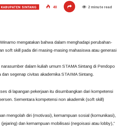
KABUPATEN SINTANG
40
2 minute read
rot Winarno mengatakan bahwa dalam menghadapi perubahan-
tan soft skill pada diri masing-masing mahasiswa atau generasi
adi narasumber dalam kuliah umum STAMA Sintang di Pendopo
swa dan segenap civitas akademika STAIMA Sintang.
kses di lapangan pekerjaan itu disumbangkan dari kompetensi
0 persen. Sementara kompetensi non akademik (soft skill)
puan mengolah diri (motivasi), kemampuan sosial (komunikasi),
(jejaring) dan kemampuan mobilisasi (negoisasi atau lobby),”