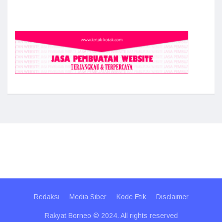
Redaksi
Media Siber
Kode Etik
Disclaimer
Rakyat Borneo © 2024. All rights reserved