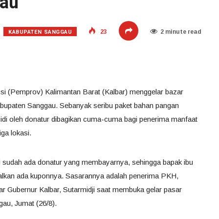
gau
KABUPATEN SANGGAU
23
2 minute read
si (Pemprov) Kalimantan Barat (Kalbar) menggelar bazar
abupaten Sanggau. Sebanyak seribu paket bahan pangan
bsidi oleh donatur dibagikan cuma-cuma bagi penerima manfaat
ga lokasi.
tapi sudah ada donatur yang membayarnya, sehingga bapak ibu
asalkan ada kuponnya. Sasarannya adalah penerima PKH,
ar Gubernur Kalbar, Sutarmidji saat membuka gelar pasar
au, Jumat (26/8).