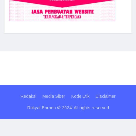
Redaksi
Media Siber
Kode Etik
Disclaimer
Rakyat Borneo © 2024. All rights reserved