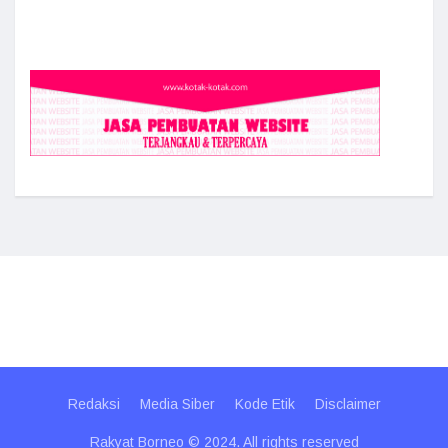
Redaksi
Media Siber
Kode Etik
Disclaimer
Rakyat Borneo © 2024. All rights reserved