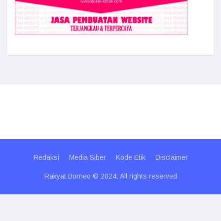
Redaksi
Media Siber
Kode Etik
Disclaimer
Rakyat Borneo © 2024. All rights reserved