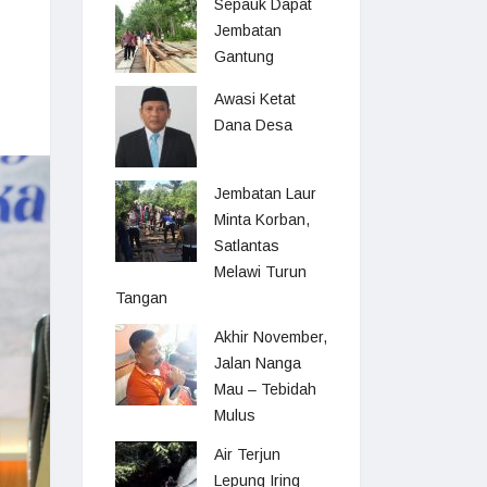
Sepauk Dapat
Jembatan
Gantung
Awasi Ketat
Dana Desa
Jembatan Laur
Minta Korban,
Satlantas
Melawi Turun
Tangan
Akhir November,
Jalan Nanga
Mau – Tebidah
Mulus
Air Terjun
Lepung Iring