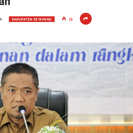
ah
KABUPATEN KETAPANG
6
11