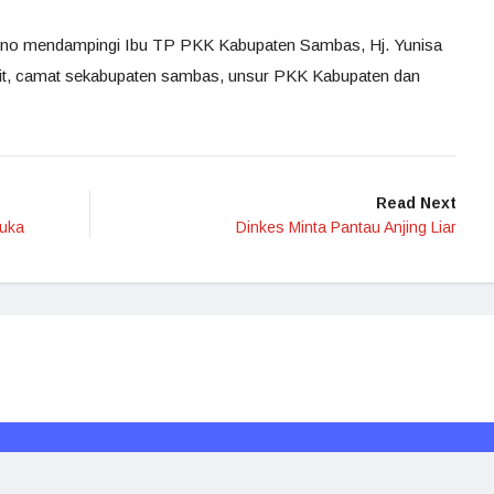
atono mendampingi Ibu TP PKK Kabupaten Sambas, Hj. Yunisa
ait, camat sekabupaten sambas, unsur PKK Kabupaten dan
Read Next
buka
Dinkes Minta Pantau Anjing Liar
Redaksi
Media Siber
Kode Etik
Disclaimer