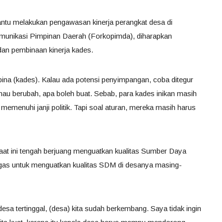
ntu melakukan pengawasan kinerja perangkat desa di
unikasi Pimpinan Daerah (Forkopimda), diharapkan
an pembinaan kinerja kades.
a (kades). Kalau ada potensi penyimpangan, coba ditegur
k mau berubah, apa boleh buat. Sebab, para kades inikan masih
emenuhi janji politik. Tapi soal aturan, mereka masih harus
at ini tengah berjuang menguatkan kualitas Sumber Daya
gas untuk menguatkan kualitas SDM di desanya masing-
esa tertinggal, (desa) kita sudah berkembang. Saya tidak ingin