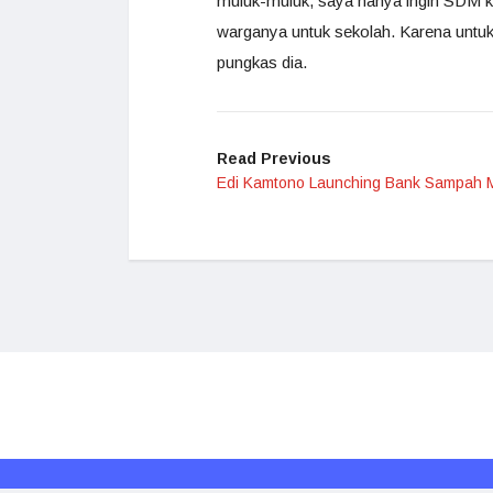
muluk-muluk, saya hanya ingin SDM k
warganya untuk sekolah. Karena untu
pungkas dia.
Read Previous
Edi Kamtono Launching Bank Sampah M