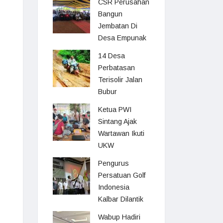
CSR Perusahan
Bangun
Jembatan Di
Desa Empunak
14 Desa
Perbatasan
Terisolir Jalan
Bubur
Ketua PWI
Sintang Ajak
Wartawan Ikuti
UKW
Pengurus
Persatuan Golf
Indonesia
Kalbar Dilantik
Wabup Hadiri