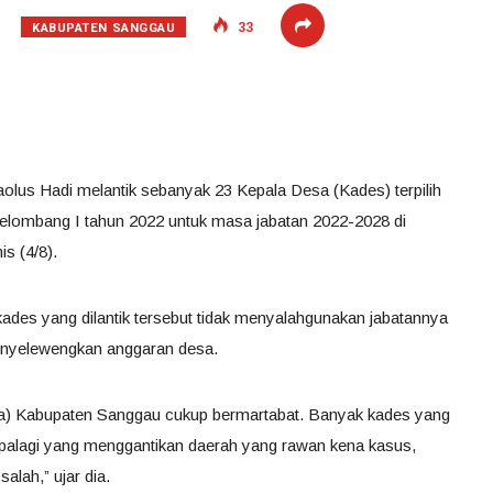
KABUPATEN SANGGAU
33
olus Hadi melantik sebanyak 23 Kepala Desa (Kades) terpilih
 gelombang I tahun 2022 untuk masa jabatan 2022-2028 di
s (4/8).
ades yang dilantik tersebut tidak menyalahgunakan jabatannya
menyelewengkan anggaran desa.
esa) Kabupaten Sanggau cukup bermartabat. Banyak kades yang
palagi yang menggantikan daerah yang rawan kena kasus,
alah,” ujar dia.