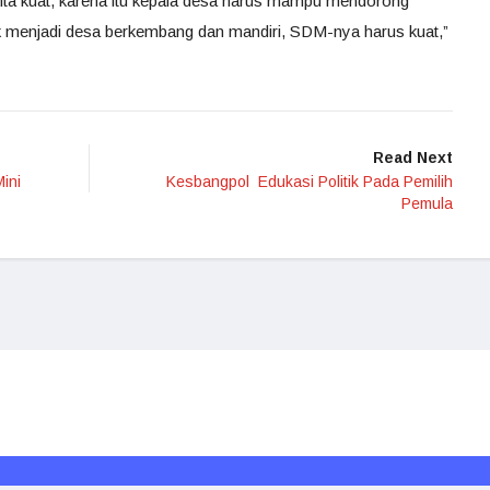
ita kuat, karena itu kepala desa harus mampu mendorong
k menjadi desa berkembang dan mandiri, SDM-nya harus kuat,”
Read Next
ini
Kesbangpol Edukasi Politik Pada Pemilih
Pemula