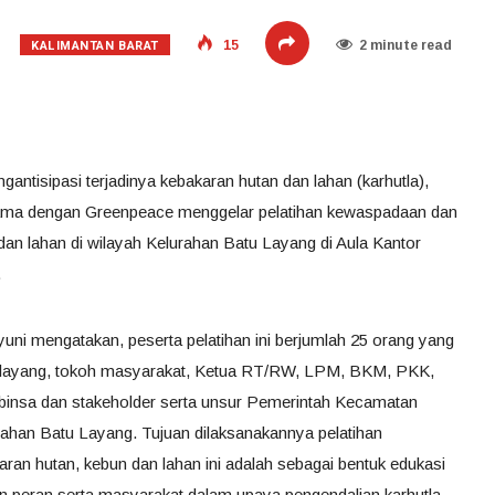
KALIMANTAN BARAT
15
2 minute read
antisipasi terjadinya kebakaran hutan dan lahan (karhutla),
ama dengan Greenpeace menggelar pelatihan kewaspadaan dan
dan lahan di wilayah Kelurahan Batu Layang di Aula Kantor
.
uni mengatakan, peserta pelatihan ini berjumlah 25 orang yang
atulayang, tokoh masyarakat, Ketua RT/RW, LPM, BKM, PKK,
insa dan stakeholder serta unsur Pemerintah Kecamatan
ahan Batu Layang. Tujuan dilaksanakannya pelatihan
an hutan, kebun dan lahan ini adalah sebagai bentuk edukasi
 peran serta masyarakat dalam upaya pengendalian karhutla.