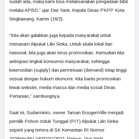
sudah ada, maka kami bisa melaksanakan pengadaan bibit
melalui APBD,” ujar Dwi Yanti, Kepala Dinas PKPP Kota
Singkawang, Kamis (16/2).
“Kita akan galakkan juga kepada masyarakat untuk
menanam Alpukat Lilin Sinka. Untuk skala lokal dan
nasional, kita juga akan terus promosikan. Kemudian kita
antisipasi tingkat konsumsi masyarakat, sehingga
ketersedian (supply) dan permintaan (demand) tetap tinggi
sesuai dengan hukum ekonomi. Kita bantu promosikan
lewat website, media massa dan media sosial Dinas
Pertanian,” sambungnya.
Saat ini, Sudarminto, owner Taman BougenVille menjadi
pemilik Pohon Induk Tunggal (PIT) Alpukat Lilin Sinka
seperti yang tertera di SK Kementan RI Nomor:
410/kpts/PV.240/D/XI/2022. Namun, Dwi Yanti