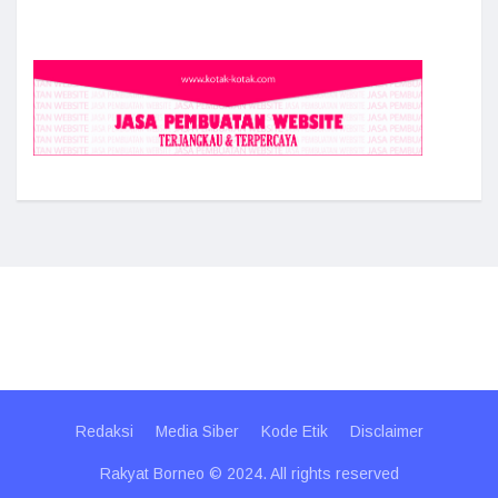
Redaksi
Media Siber
Kode Etik
Disclaimer
Rakyat Borneo © 2024. All rights reserved