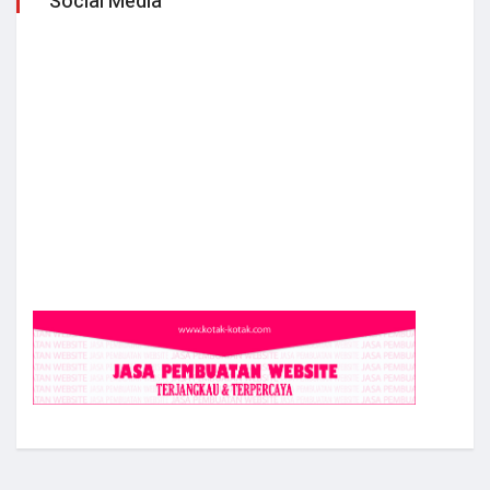
Social Media