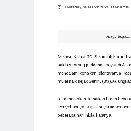
Thursday, 18 March 2021. Jam: 07:38
Harga Sejuml
Melawi, Kalbar â€“ Sejumlah komodita
salah seorang pedagang sayur di Jal
mengalami kenaikan, diantaranya Ka
mulai naik sejak Senin, (8/3),â€ ungka
Ia mengatakan, kenaikan harga beberap
Penyebabnya, suplai sayuran sedang 
beberapa hari ini,â€ katanya.