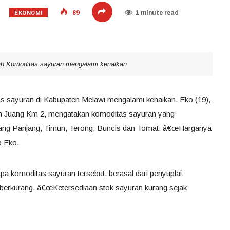
EKONOMI
89
1 minute read
ah Komoditas sayuran mengalami kenaikan
s sayuran di Kabupaten Melawi mengalami kenaikan. Eko (19),
an Juang Km 2, mengatakan komoditas sayuran yang
cang Panjang, Timun, Terong, Buncis dan Tomat. â€œHarganya
p Eko.
a komoditas sayuran tersebut, berasal dari penyuplai.
berkurang. â€œKetersediaan stok sayuran kurang sejak