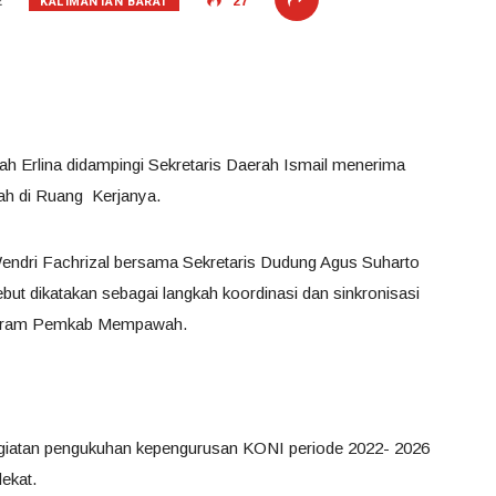
KALIMANTAN BARAT
2
27
 Erlina didampingi Sekretaris Daerah Ismail menerima
h di Ruang Kerjanya.
dri Fachrizal bersama Sekretaris Dudung Agus Suharto
t dikatakan sebagai langkah koordinasi dan sinkronisasi
ogram Pemkab Mempawah.
kegiatan pengukuhan kepengurusan KONI periode 2022- 2026
ekat.