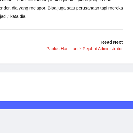
ender, dia yang melapor. Bisa juga satu perusahaan tapi mereka
adi,” kata dia.
Read Next
Paolus Hadi Lantik Pejabat Administrator
Redaksi
Media Siber
Kode Etik
Disclaimer
Rakyat Borneo © 2024. All rights reserved