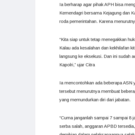
Ia berharap agar pihak APH bisa men
Kemendagri bersama Kejagung dan Kap
roda pemerintahan. Karena menurutny
“Kita siap untuk tetap menegakkan huk
Kalau ada kesalahan dan kekhilafan k
langsung ke eksekusi. Dan ini sudah
Kapolri,” ujar Citra
Ia mencontohkan ada beberapa ASN y
tersebut menurutnya membuat beberapa
yang memundurkan diri dari jabatan.
“Cuma janganlah sampai 7 sampai 8 jam, 
serba salah, anggaran APBD tersedia,
demikian dalam pelaksanaannya selalu d