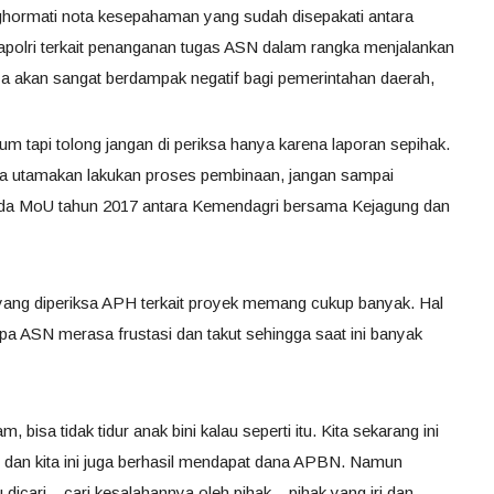
ghormati nota kesepahaman yang sudah disepakati antara
olri terkait penanganan tugas ASN dalam rangka menjalankan
a akan sangat berdampak negatif bagi pemerintahan daerah,
um tapi tolong jangan di periksa hanya karena laporan sepihak.
ita utamakan lakukan proses pembinaan, jangan sampai
 ada MoU tahun 2017 antara Kemendagri bersama Kejagung dan
ang diperiksa APH terkait proyek memang cukup banyak. Hal
 ASN merasa frustasi dan takut sehingga saat ini banyak
bisa tidak tidur anak bini kalau seperti itu. Kita sekarang ini
 dan kita ini juga berhasil mendapat dana APBN. Namun
icari – cari kesalahannya oleh pihak – pihak yang iri dan