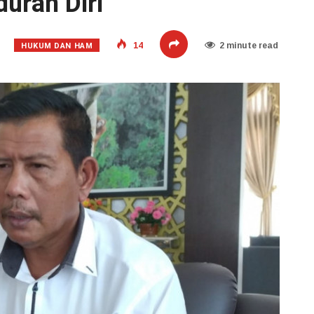
uran Diri
HUKUM DAN HAM
14
2 minute read