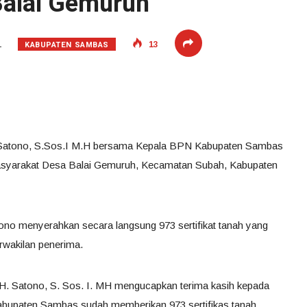
Balai Gemuruh
KABUPATEN SAMBAS
1
13
 Satono, S.Sos.I M.H bersama Kepala BPN Kabupaten Sambas
masyarakat Desa Balai Gemuruh, Kecamatan Subah, Kabupaten
ono menyerahkan secara langsung 973 sertifikat tanah yang
rwakilan penerima.
. Satono, S. Sos. I. MH mengucapkan terima kasih kepada
bupaten Sambas sudah memberikan 973 sertifikas tanah.