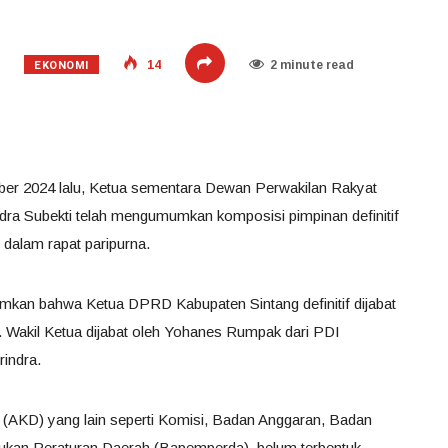
EKONOMI
14
2 minute read
ober 2024 lalu, Ketua sementara Dewan Perwakilan Rakyat
ra Subekti telah mengumumkan komposisi pimpinan definitif
 dalam rapat paripurna.
umkan bahwa Ketua DPRD Kabupaten Sintang definitif dijabat
m. Wakil Ketua dijabat oleh Yohanes Rumpak dari PDI
rindra.
 (AKD) yang lain seperti Komisi, Badan Anggaran, Badan
an Peraturan Daerah (Bapemperda), belum terbentuk.