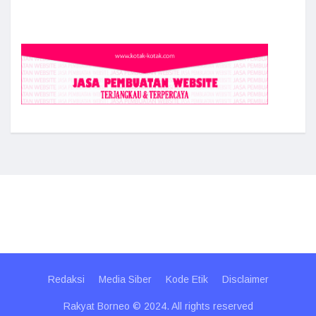
Redaksi
Media Siber
Kode Etik
Disclaimer
Rakyat Borneo © 2024. All rights reserved