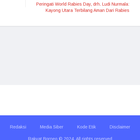
Peringati World Rabies Day, drh. Ludi Nurmala:
Kayong Utara Terbilang Aman Dari Rabies
Redaksi
Media Siber
Kode Etik
Disclaimer
Rakyat Borneo © 2024. All rights reserved