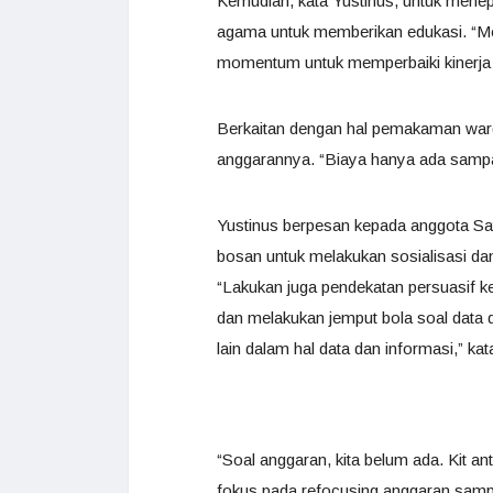
Kemudian, kata Yustinus, untuk menep
agama untuk memberikan edukasi. “M
momentum untuk memperbaiki kinerja 
Berkaitan dengan hal pemakaman warga
anggarannya. “Biaya hanya ada sampa
Yustinus berpesan kepada anggota Sat
bosan untuk melakukan sosialisasi d
“Lakukan juga pendekatan persuasif k
dan melakukan jemput bola soal data 
lain dalam hal data dan informasi,” kat
“Soal anggaran, kita belum ada. Kit an
fokus pada refocusing anggaran sampai