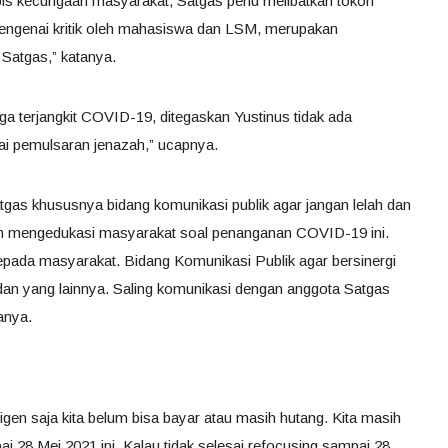
is kecurigaan masyarakat, Satgas perlu melibatkan tokoh
engenai kritik oleh mahasiswa dan LSM, merupakan
Satgas,” katanya.
 terjangkit COVID-19, ditegaskan Yustinus tidak ada
i pemulsaran jenazah,” ucapnya.
gas khususnya bidang komunikasi publik agar jangan lelah dan
an mengedukasi masyarakat soal penanganan COVID-19 ini.
epada masyarakat. Bidang Komunikasi Publik agar bersinergi
dan yang lainnya. Saling komunikasi dengan anggota Satgas
anya.
tigen saja kita belum bisa bayar atau masih hutang. Kita masih
 28 Mei 2021 ini. Kalau tidak selesai refocusing sampai 28