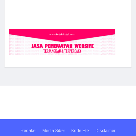
Redaksi
Media Siber
Kode Etik
Disclaimer