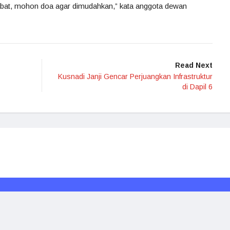
bat, mohon doa agar dimudahkan,” kata anggota dewan
Read Next
Kusnadi Janji Gencar Perjuangkan Infrastruktur
di Dapil 6
Redaksi
Media Siber
Kode Etik
Disclaimer
Rakyat Borneo © 2024. All rights reserved