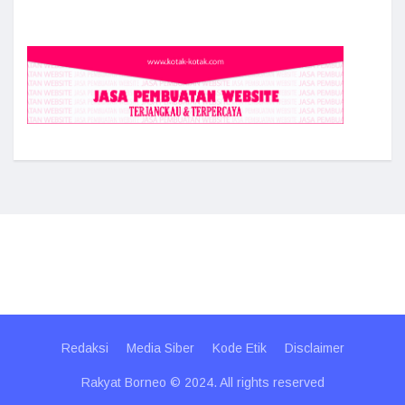
Redaksi
Media Siber
Kode Etik
Disclaimer
Rakyat Borneo © 2024. All rights reserved