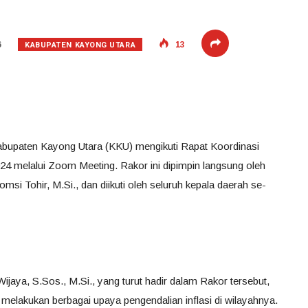
KABUPATEN KAYONG UTARA
6
13
abupaten Kayong Utara (KKU) mengikuti Rapat Koordinasi
24 melalui Zoom Meeting. Rakor ini dipimpin langsung oleh
msi Tohir, M.Si., dan diikuti oleh seluruh kepala daerah se-
jaya, S.Sos., M.Si., yang turut hadir dalam Rakor tersebut,
elakukan berbagai upaya pengendalian inflasi di wilayahnya.