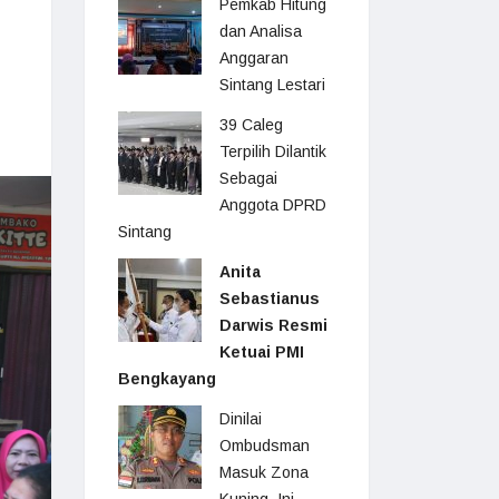
Pemkab Hitung
dan Analisa
Anggaran
Sintang Lestari
39 Caleg
Terpilih Dilantik
Sebagai
Anggota DPRD
Sintang
Anita
Sebastianus
Darwis Resmi
Ketuai PMI
Bengkayang
Dinilai
Ombudsman
Masuk Zona