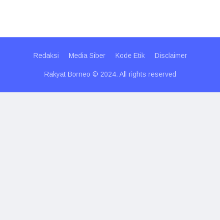
Redaksi
Media Siber
Kode Etik
Disclaimer
Rakyat Borneo © 2024. All rights reserved