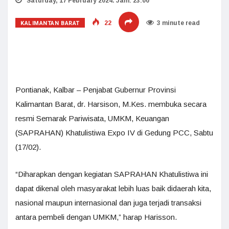
Saturday, 17 February 2024. Jam: 23:00
KALIMANTAN BARAT
22
3 minute read
Pontianak, Kalbar – Penjabat Gubernur Provinsi
Kalimantan Barat, dr. Harsison, M.Kes. membuka secara
resmi Semarak Pariwisata, UMKM, Keuangan
(SAPRAHAN) Khatulistiwa Expo IV di Gedung PCC, Sabtu
(17/02).
“Diharapkan dengan kegiatan SAPRAHAN Khatulistiwa ini
dapat dikenal oleh masyarakat lebih luas baik didaerah kita,
nasional maupun internasional dan juga terjadi transaksi
antara pembeli dengan UMKM,” harap Harisson.