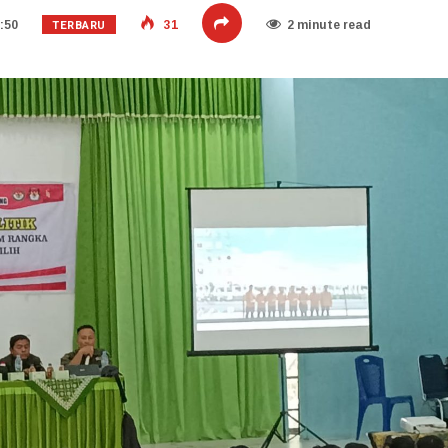
TERBARU
:50
31
2 minute read