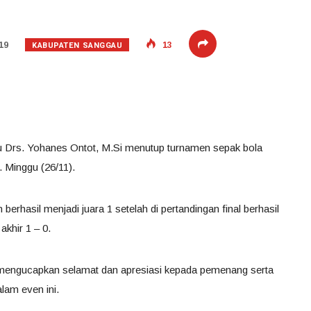
KABUPATEN SANGGAU
19
13
au Drs. Yohanes Ontot, M.Si menutup turnamen sepak bola
 Minggu (26/11).
 berhasil menjadi juara 1 setelah di pertandingan final berhasil
khir 1 – 0.
 mengucapkan selamat dan apresiasi kepada pemenang serta
alam even ini.