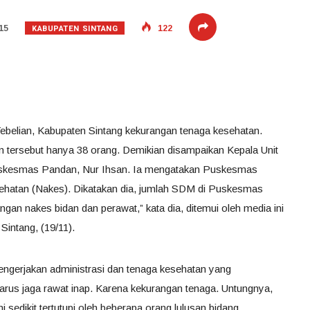
KABUPATEN SINTANG
15
122
ebelian, Kabupaten Sintang kekurangan tenaga kesehatan.
 tersebut hanya 38 orang. Demikian disampaikan Kepala Unit
skesmas Pandan, Nur Ihsan. Ia mengatakan Puskesmas
hatan (Nakes). Dikatakan dia, jumlah SDM di Puskesmas
an nakes bidan dan perawat,” kata dia, ditemui oleh media ini
intang, (19/11).
ngerjakan administrasi dan tenaga kesehatan yang
arus jaga rawat inap. Karena kekurangan tenaga. Untungnya,
 sedikit tertutupi oleh beberapa orang lulusan bidang