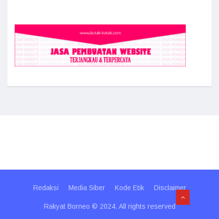
Redaksi
Media Siber
Kode Etik
Disclaimer
Rakyat Borneo © 2024. All rights reserved