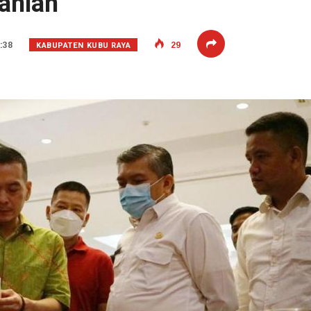
anian
KABUPATEN KUBU RAYA
:38
29