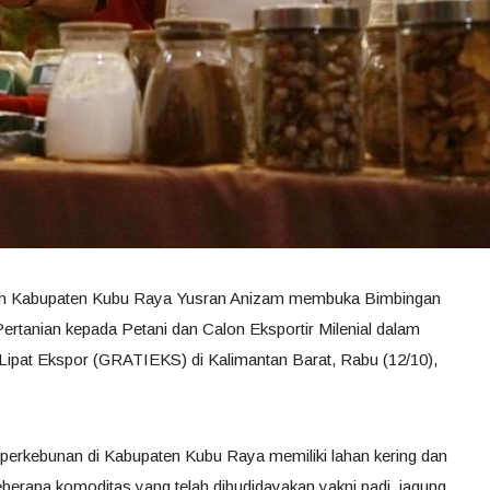
rah Kabupaten Kubu Raya Yusran Anizam membuka Bimbingan
ertanian kepada Petani dan Calon Eksportir Milenial dalam
Lipat Ekspor (GRATIEKS) di Kalimantan Barat, Rabu (12/10),
 perkebunan di Kabupaten Kubu Raya memiliki lahan kering dan
berapa komoditas yang telah dibudidayakan yakni padi, jagung,