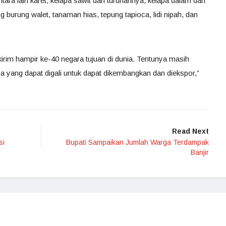
tara lain karet, kelapa sawit dan turunannya, kelapa dalam dan
g burung walet, tanaman hias, tepung tapioca, lidi nipah, dan
kirim hampir ke-40 negara tujuan di dunia. Tentunya masih
ya yang dapat digali untuk dapat dikembangkan dan diekspor,”
Read Next
si
Bupati Sampaikan Jumlah Warga Terdampak
Banjir