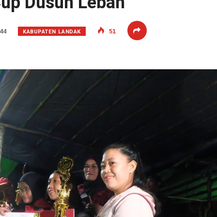
up Dusun Leban
KABUPATEN LANDAK
44
51