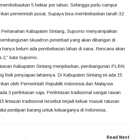
mbebaskan 5 hektar per tahun. Sehingga perlu campur
ahkan pemerintah pusat. Supaya bisa membebaskan tanah 32
n Pertanahan Kabupaten Sintang, Supomo menyampaikan
 pembangunan skuadron penerbad yang akan dibangun di
ya hanya belum ada pembebasan lahan di sana. Rencana akan
a 2,” kata Supomo.
atasan Kabupaten Sintang menjelaskan, pembangunan PLBN
ng fisik penyiapan lahannya. Di Kabupaten Sintang ini ada 15
sahkan oleh Pemerintah Republik Indonesia dan Malaysia
da 3 perlintasan saja. Perlintasan tradisional sangat rawan
5 lintasan tradisional tersebut terjadi keluar masuk ratusan
i penitipan barang untuk keluarganya di Indonesia.
Read Next