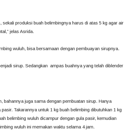
 sekali produksi buah belimbingnya harus di atas 5 kg agar air
l,” jelas Asrida.
imbing wuluh, bisa bersamaan dengan pembuayan sirupnya.
 menjadi sirup. Sedangkan ampas buahnya yang telah diblender
uh, bahannya juga sama dengan pembuatan sirup. Hanya
pasir. Takarannya untuk 1 kg buah belimbing dibutuhkan 1 kg
buah belimbing wuluh dicampur dengan gula pasir, kemudian
limbing wuluh ini memakan waktu selama 4 jam.