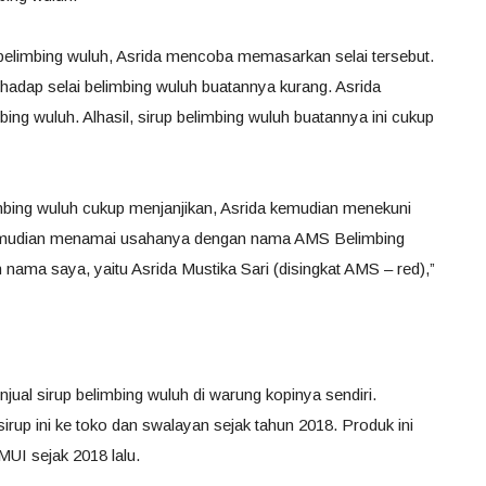
elimbing wuluh, Asrida mencoba memasarkan selai tersebut.
hadap selai belimbing wuluh buatannya kurang. Asrida
ing wuluh. Alhasil, sirup belimbing wuluh buatannya ini cukup
imbing wuluh cukup menjanjikan, Asrida kemudian menekuni
a kemudian menamai usahanya dengan nama AMS Belimbing
 nama saya, yaitu Asrida Mustika Sari (disingkat AMS – red),”
njual sirup belimbing wuluh di warung kopinya sendiri.
up ini ke toko dan swalayan sejak tahun 2018. Produk ini
 MUI sejak 2018 lalu.